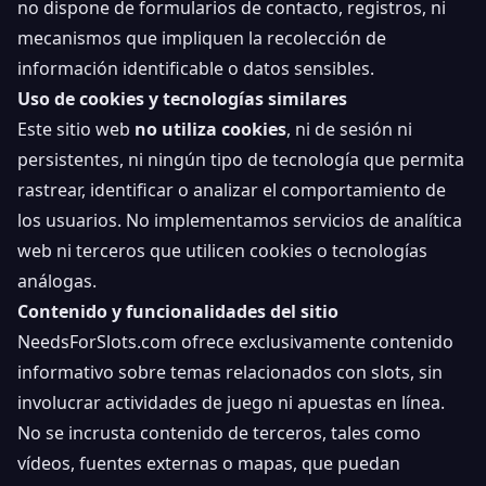
no dispone de formularios de contacto, registros, ni
mecanismos que impliquen la recolección de
información identificable o datos sensibles.
Uso de cookies y tecnologías similares
Este sitio web
no utiliza cookies
, ni de sesión ni
persistentes, ni ningún tipo de tecnología que permita
rastrear, identificar o analizar el comportamiento de
los usuarios. No implementamos servicios de analítica
web ni terceros que utilicen cookies o tecnologías
análogas.
Contenido y funcionalidades del sitio
NeedsForSlots.com ofrece exclusivamente contenido
informativo sobre temas relacionados con slots, sin
involucrar actividades de juego ni apuestas en línea.
No se incrusta contenido de terceros, tales como
vídeos, fuentes externas o mapas, que puedan