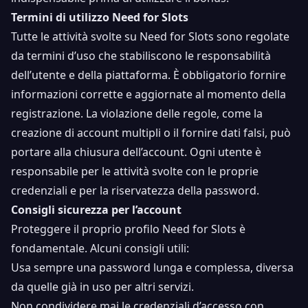
Termini di utilizzo Need for Slots
Tutte le attività svolte su Need for Slots sono regolate
da termini d’uso che stabiliscono le responsabilità
dell’utente e della piattaforma. È obbligatorio fornire
informazioni corrette e aggiornate al momento della
registrazione. La violazione delle regole, come la
creazione di account multipli o il fornire dati falsi, può
portare alla chiusura dell’account. Ogni utente è
responsabile per le attività svolte con le proprie
credenziali e per la riservatezza della password.
Consigli sicurezza per l’account
Proteggere il proprio profilo Need for Slots è
fondamentale. Alcuni consigli utili:
Usa sempre una password lunga e complessa, diversa
da quelle già in uso per altri servizi.
Non condividere mai le credenziali d’accesso con