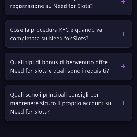
registrazione su Need for Slots?
Cos’è la procedura KYC e quando va
completata su Need for Slots?
Quali tipi di bonus di benvenuto offre
Need for Slots e quali sono i requisiti?
Quali sono i principali consigli per
mantenere sicuro il proprio account su
Need for Slots?