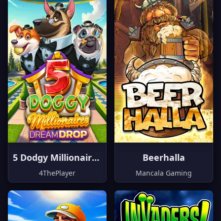
5 Dodgy Millionaires
Beerhalla
Dream Drop
4ThePlayer
Mancala Gaming