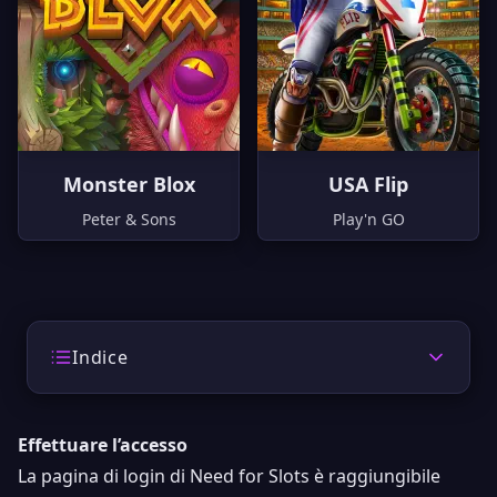
Monster Blox
USA Flip
Peter & Sons
Play'n GO
Indice
Effettuare l’accesso
La pagina di login di
Need for Slots
è raggiungibile