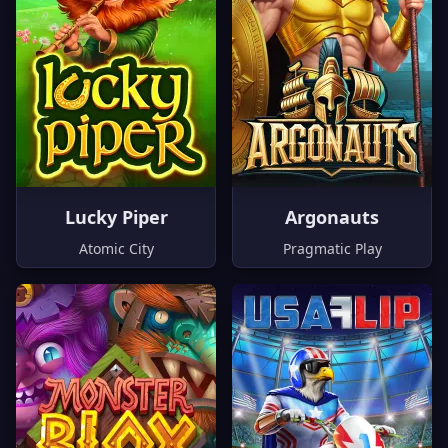
Lucky Piper
Argonauts
Atomic City
Pragmatic Play