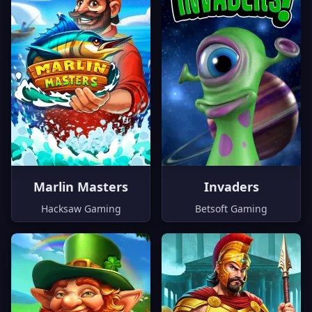
Marlin Masters
Invaders
Hacksaw Gaming
Betsoft Gaming